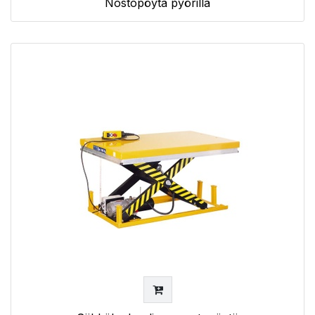
Nostopöytä pyörillä