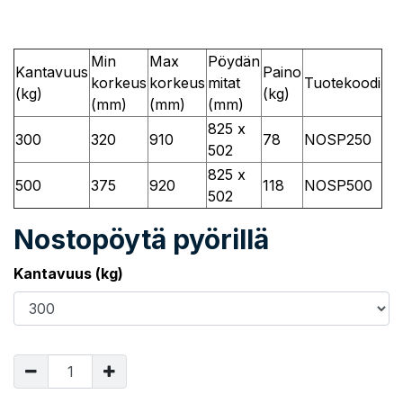
Min
Max
Pöydän
Kantavuus
Paino
korkeus
korkeus
mitat
Tuotekoodi
(kg)
(kg)
(mm)
(mm)
(mm)
825 x
300
320
910
78
NOSP250
502
825 x
500
375
920
118
NOSP500
502
Nostopöytä pyörillä
Kantavuus (kg)